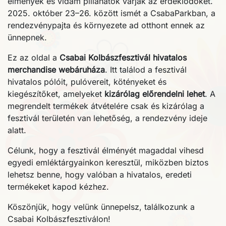
élmények és vidám pillanatok várják az érdeklődőket.
2025. október 23–26. között ismét a CsabaParkban, a
rendezvénypajta és környezete ad otthont ennek az
ünnepnek.
Ez az oldal a
Csabai Kolbászfesztivál hivatalos
merchandise webáruháza
. Itt találod a fesztivál
hivatalos pólóit, pulóvereit, kötényeket és
kiegészítőket, amelyeket
kizárólag előrendelni lehet
. A
megrendelt termékek átvételére csak és kizárólag a
fesztivál területén van lehetőség, a rendezvény ideje
alatt.
Célunk, hogy a fesztivál élményét magaddal vihesd
egyedi emléktárgyainkon keresztül, miközben biztos
lehetsz benne, hogy valóban a hivatalos, eredeti
termékeket kapod kézhez.
Köszönjük, hogy velünk ünnepelsz, találkozunk a
Csabai Kolbászfesztiválon!