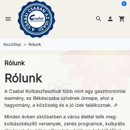
0
menu
search

shopping_cart
Kezdőlap
Rólunk
Rólunk
Rólunk
A Csabai Kolbászfesztivál több mint egy gasztronómiai
esemény, ez Békéscsaba szívének ünnepe, ahol a
hagyomány, a közösség és a jó ízek találkoznak. 🎉
Minden évben októberben a város élettel telik meg:
kolbászkészítő versenyek, zenés programok, kulturális